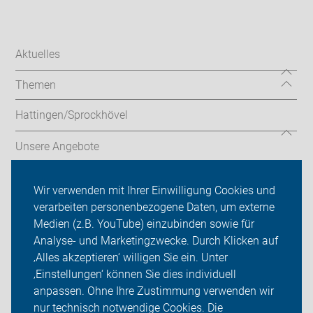
Aktuelles
Themen
Hattingen/Sprockhövel
Unsere Angebote
Radtouren
Wir verwenden mit Ihrer Einwilligung Cookies und
verarbeiten personenbezogene Daten, um externe
ADFC Ennepe-Ruhr
Medien (z.B. YouTube) einzubinden sowie für
Sei dabei
Analyse- und Marketingzwecke. Durch Klicken auf
‚Alles akzeptieren‘ willigen Sie ein. Unter
Presse
‚Einstellungen‘ können Sie dies individuell
anpassen. Ohne Ihre Zustimmung verwenden wir
Login
nur technisch notwendige Cookies. Die