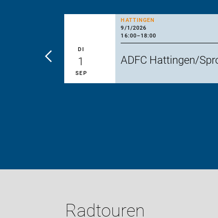
HATTINGEN
9/1/2026
16:00
–
18:00
DI
ADFC Hattingen/Spro
1
SEP
Radtouren