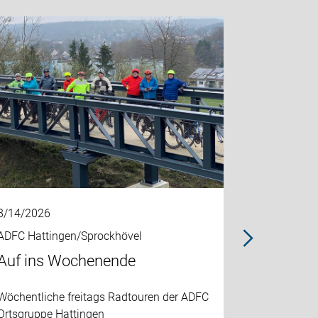
8/14/2026
8/18/2026
ADFC Hattingen/Sprockhövel
ADFC Hatti
Auf ins Wochenende
Tyrs Ser
Wöchentliche freitags Radtouren der ADFC
Wöchentlic
Ortsgruppe Hattingen
ADFC Ortsg