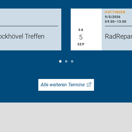
HATTINGEN
9/5/2026
09:00
–
13:00
SA
ckhövel Treffen
RadRepar
5
SEP
Alle weiteren Termine