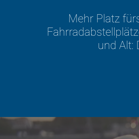
e
r Jung
Der ADFC will die 