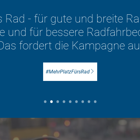
Verkehrswende – mit dem Fahr
Zu den ADFC-Positionen