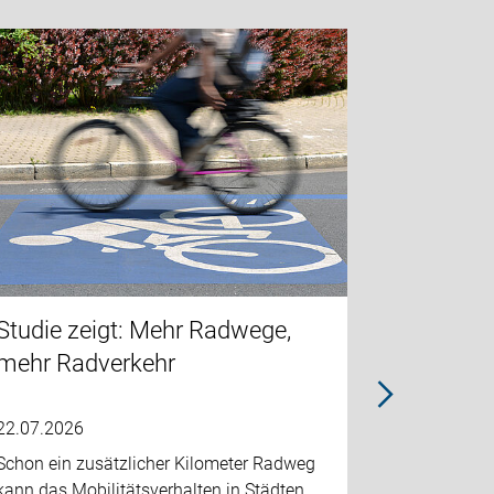
Material
radfahre
17.07.2026
In diesem B
Kampagne e
Download v
Studie zeigt: Mehr Radwege,
mehr Radverkehr
22.07.2026
Schon ein zusätzlicher Kilometer Radweg
kann das Mobilitätsverhalten in Städten