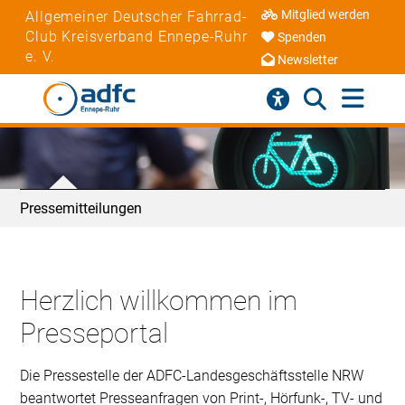
Mitglied werden
Allgemeiner Deutscher Fahrrad-
Club Kreisverband Ennepe-Ruhr
Spenden
e. V.
Newsletter
Pressemitteilungen
Herzlich willkommen im
Presseportal
Die Pressestelle der ADFC-Landesgeschäftsstelle NRW
beantwortet Presseanfragen von Print-, Hörfunk-, TV- und