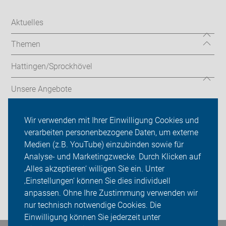
Aktuelles
Themen
Hattingen/Sprockhövel
Unsere Angebote
Radtouren
Wir verwenden mit Ihrer Einwilligung Cookies und
verarbeiten personenbezogene Daten, um externe
ADFC Ennepe-Ruhr
Medien (z.B. YouTube) einzubinden sowie für
Analyse- und Marketingzwecke. Durch Klicken auf
Sei dabei
‚Alles akzeptieren‘ willigen Sie ein. Unter
Presse
‚Einstellungen‘ können Sie dies individuell
anpassen. Ohne Ihre Zustimmung verwenden wir
Login
nur technisch notwendige Cookies. Die
Einwilligung können Sie jederzeit unter