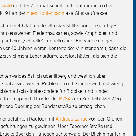
nwald
und der 2. Bauabschnitt mit Umfahrungen des
kt 91 an der
Alten Kohlenbahn
aka Glückauftrasse.
h über 40 Jahren der Streckenstilllegung einzigartiges
 schützenswerten Fledermausarten, sowie Amphibien und
g auf eine „schnelle“ Tunnellösung. Einwände einiger
 vor 40 Jahren waren, konterte der Minister damit, dass die
 Zeit viel mehr Lebensräume zerstört hätten, als sich die
tenwaldes östlich über Illberg und westlich über
rstraße sind wegen Problemen mit Grunderwerb schwierig.
roblematisch - insbesondere für Biobiker und Kinder.
om Knotenpunkt 91 unter der
B234
zum Sunderholzer Weg,
hrlose Querung der Bundesstraße zu ermöglichen.
iner geführten Radtour mit
Andreas Lange
von den Grünen,
egeführungen zu gewinnen. Über Esborner Straße und
Brücke über den Hangschluchtenwald. Der Blick hinunter in