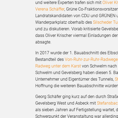
und weitere Experten trafen sich mit
Oliver K
Verena Schäffer
, Grüne Co-Fraktionsvorsitz
Landratskandidaten von CDU und GRÜNEN un
Wanderparkplatz oberhalb des
Silscheder T
und zu diskutieren. Vorab kritisierte Gevels
dass Oliver Krischer viermal Einladungen d
absagte.
In 2017 wurde der 1. Bauabschnitt des Elb
Bestandteil des
Von-Ruhr-zur-Ruhr-Radwege
Radweg unter dem Karst
von Schwelm nach 
Schwelm und Gevelsberg haben diesen 5. Bau
Unternehmer und Eigentümer des Tunnels,
S
Hoffnung die weiteren Bauabschnitte würde
Georg Schäfer ging kurz auf den durch Stra
Gevelsberg West und Asbeck mit
Stefansbac
als sieben Jahren auf Fertigstellung wartet, 
Schwerpunkt der Veranstaltung war allerding