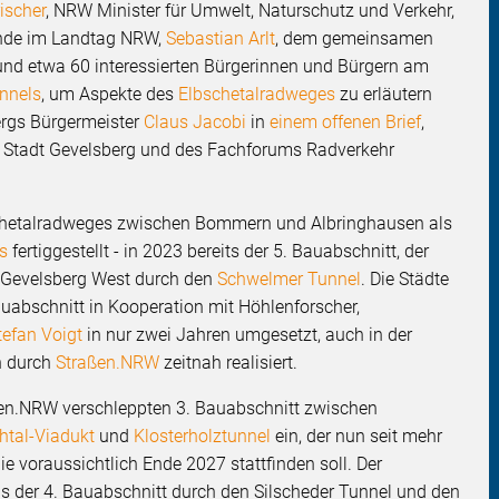
rischer
, NRW Minister für Umwelt, Naturschutz und Verkehr,
ende im Landtag NRW,
Sebastian Arlt
, dem gemeinsamen
d etwa 60 interessierten Bürgerinnen und Bürgern am
unnels
, um Aspekte des
Elbschetalradweges
zu erläutern
bergs Bürgermeister
Claus Jacobi
in
einem offenen Brief
,
er Stadt Gevelsberg und des Fachforums Radverkehr
schetalradweges zwischen Bommern und Albringhausen als
s
fertiggestellt - in 2023 bereits der 5. Bauabschnitt, der
Gevelsberg West durch den
Schwelmer Tunnel
. Die Städte
abschnitt in Kooperation mit Höhlenforscher,
tefan Voigt
in nur zwei Jahren umgesetzt, auch in der
n durch
Straßen.NRW
zeitnah realisiert.
ßen.NRW verschleppten 3. Bauabschnitt zwischen
htal-Viadukt
und
Klosterholztunnel
ein, der nun seit mehr
die voraussichtlich Ende 2027 stattfinden soll. Der
s der 4. Bauabschnitt durch den Silscheder Tunnel und den