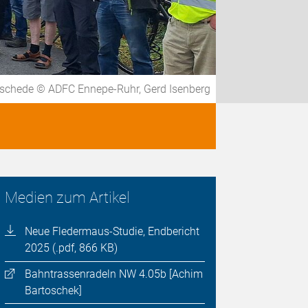
Silschede © ADFC Ennepe-Ruhr, Gerd Isenberg
Medien zum Artikel
Neue Fledermaus-Studie, Endbericht
2025 (.pdf, 866 KB)
Bahntrassenradeln NW 4.05b [Achim
Bartoschek]