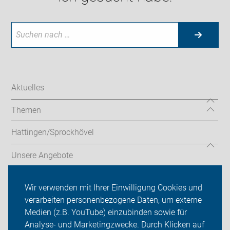
Aktuelles
Themen
Hattingen/Sprockhövel
Unsere Angebote
Radtouren
Wir verwenden mit Ihrer Einwilligung Cookies und
verarbeiten personenbezogene Daten, um externe
ADFC Ennepe-Ruhr
Medien (z.B. YouTube) einzubinden sowie für
Analyse- und Marketingzwecke. Durch Klicken auf
Sei dabei