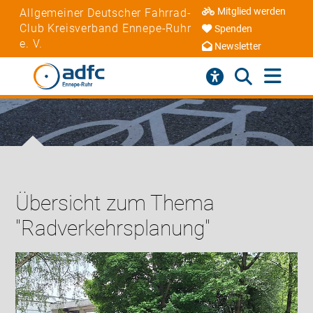
Mitglied werden
Allgemeiner Deutscher Fahrrad-
Club Kreisverband Ennepe-Ruhr
Spenden
e. V.
Newsletter
Übersicht zum Thema
"Radverkehrsplanung"